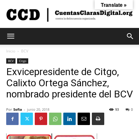
Translate »
Cuentas
Inicio
BCV
BCV
Citgo
Exvicepresidente de Citgo,
Claras
Calixto Ortega Sánchez,
nombrado presidente del BCV
Digital
Por
Sofia
-
junio 20, 2018
93
0