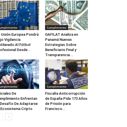
umplimiento
Cumplimiento
 Unión Europea Pondrá
GAFILAT Analiza en
jo Vigilancia
Panamá Nuevas
tilavado Al Fútbol
Estrategias Sobre
ofesional Desde...
Beneficiario Final y
Transparencia...
umplimiento
Cumplimiento
iciales De
Fiscalía Anticorrupción
mplimiento Enfrentan
de España Pide 173 Años
 Desafío De Adaptarse
de Prisión para
 Ecosistema Cripto
Francisco...