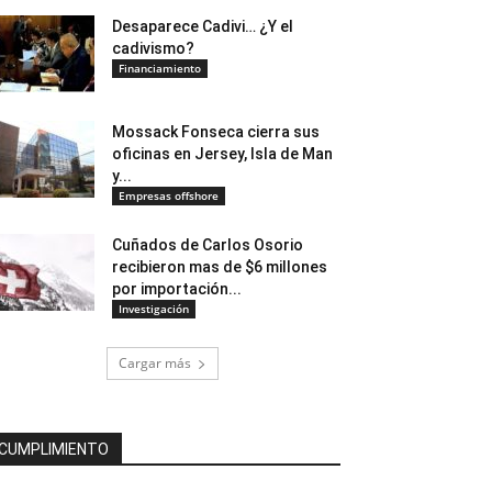
Desaparece Cadivi… ¿Y el
cadivismo?
Financiamiento
Mossack Fonseca cierra sus
oficinas en Jersey, Isla de Man
y...
Empresas offshore
Cuñados de Carlos Osorio
recibieron mas de $6 millones
por importación...
Investigación
Cargar más
CUMPLIMIENTO