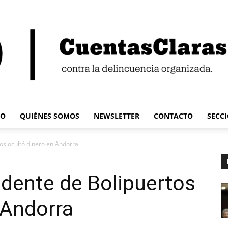
IO
QUIÉNES SOMOS
NEWSLETTER
CONTACTO
SECC
Cuentas
tos ocultó dinero en Andorra
sidente de Bolipuertos
 Andorra
Claras