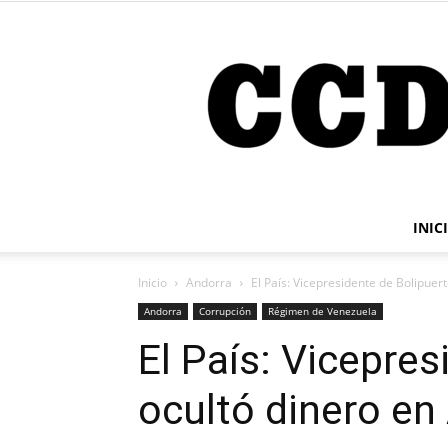
INIC
Inicio
Andorra
El País: Vicepresidente de Bolipuer
Andorra
Corrupción
Régimen de Venezuela
El País: Vicepre
ocultó dinero en