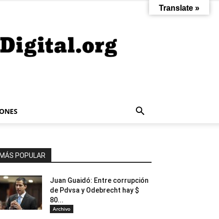
Translate »
IONES
MÁS POPULAR
Juan Guaidó: Entre corrupción
de Pdvsa y Odebrecht hay $
80...
Archivo