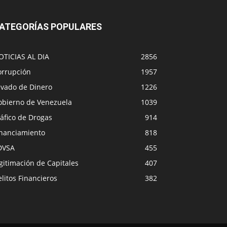
ATEGORÍAS POPULARES
OTICIAS AL DIA
2856
orrupción
1957
avado de Dinero
1226
obierno de Venezuela
1039
áfico de Drogas
914
inanciamiento
818
DVSA
455
gitimación de Capitales
407
litos Financieros
382