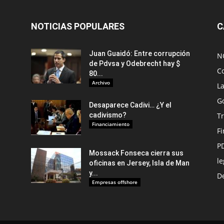
NOTICIAS POPULARES
C
Juan Guaidó: Entre corrupción
N
de Pdvsa y Odebrecht hay $
C
80...
Archivo
L
G
Desaparece Cadivi… ¿Y el
cadivismo?
Tr
Financiamiento
F
P
Mossack Fonseca cierra sus
le
oficinas en Jersey, Isla de Man
y...
De
Empresas offshore