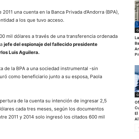
de 2011 una cuenta en la Banca Privada d’Andorra (BPA),
ntidad a los que tuvo acceso.
C
00 mil dólares a través de una transferencia ordenada
La
Ba
ra
jefe del espionaje del fallecido presidente
An
os Luis Aguilera.
Pr
ta de la BPA a una sociedad instrumental -sin
uró como beneficiario junto a su esposa, Paola
C
pertura de la cuenta su intención de ingresar 2,5
Of
Cu
l dólares cada tres meses, según los documentos
El
tre 2011 y 2014 solo ingresó los citados 600 mil
Al