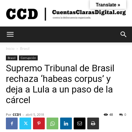
Translate »
Cuentas
Inicio
Brasil
Brasil
Corrupción
Supremo Tribunal de Brasil
Claras
rechaza ‘habeas corpus’ y
deja a Lula a un paso de la
Digital
cárcel
Por
CCD1
-
abril 5, 2018
48
0