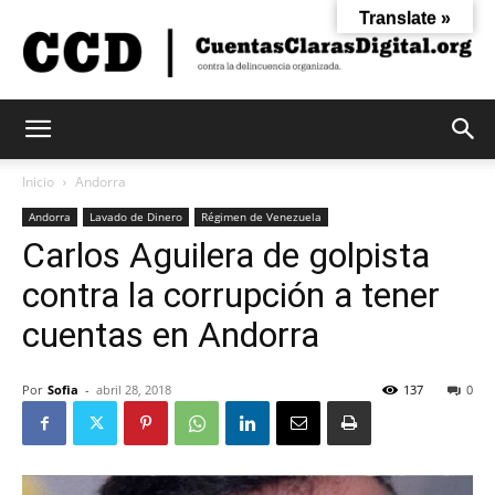
Translate »
Cuentas
Inicio
Andorra
Andorra
Lavado de Dinero
Régimen de Venezuela
Carlos Aguilera de golpista
Claras
contra la corrupción a tener
cuentas en Andorra
Digital
Por
Sofia
-
abril 28, 2018
137
0