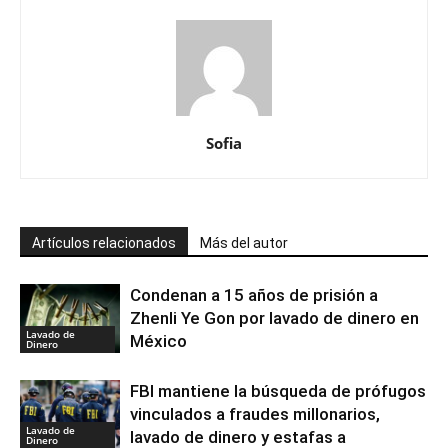
Sofia
Artículos relacionados
Más del autor
Condenan a 15 años de prisión a
Zhenli Ye Gon por lavado de dinero en
Lavado de
México
Dinero
FBI mantiene la búsqueda de prófugos
vinculados a fraudes millonarios,
Lavado de
lavado de dinero y estafas a
Dinero