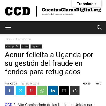
Translate »
Cuentas
Inicio
Corrupción
Corrupción
ONU
Uganda
Acnur felicita a Uganda por
Claras
su gestión del fraude en
fondos para refugiados
Digital
Por
CCD1
-
febrero 9, 2018
55
0
CCD
El Alto Comisariado de las Naciones Unidas para