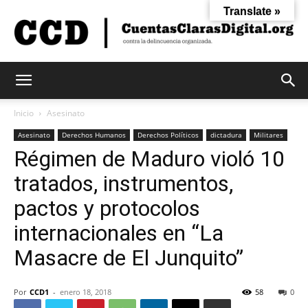
Translate »
Cuentas
Inicio
Asesinato
Asesinato
Derechos Humanos
Derechos Políticos
dictadura
Militares
Régimen de Maduro violó 10
Claras
tratados, instrumentos,
pactos y protocolos
Digital
internacionales en “La
Masacre de El Junquito”
Por
CCD1
-
enero 18, 2018
58
0