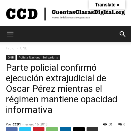
Translate »
Cuentas
Inicio
GNB
GNB
Policía Nacional Bolivariana
Parte policial confirmó
Claras
ejecución extrajudicial de
Oscar Pérez mientras el
Digital
régimen mantiene opacidad
informativa
Por
CCD1
-
enero 16, 2018
50
0