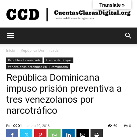
Translate »
Cuentas
Inicio
República Dominicada
República Dominicada
Tráfico de Drogas
Venezolanos detenidos en R Dominicana
Claras
República Dominicana
impuso prisión preventiva a
Digital
tres venezolanos por
narcotráfico
Por
CCD1
-
enero 10, 2018
60
0