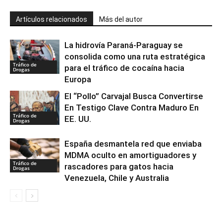
Artículos relacionados
Más del autor
La hidrovía Paraná-Paraguay se
consolida como una ruta estratégica
Tráfico de
para el tráfico de cocaína hacia
Drogas
Europa
El “Pollo” Carvajal Busca Convertirse
En Testigo Clave Contra Maduro En
Tráfico de
EE. UU.
Drogas
España desmantela red que enviaba
MDMA oculto en amortiguadores y
Tráfico de
rascadores para gatos hacia
Drogas
Venezuela, Chile y Australia