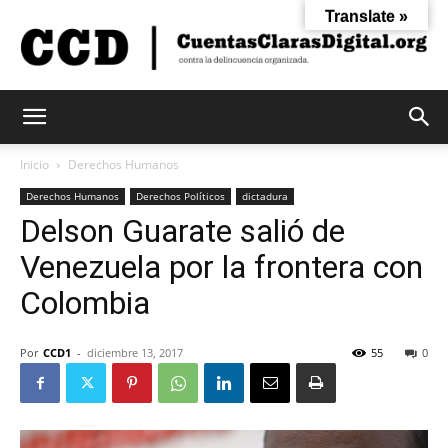
Translate »
Cuentas
Inicio
Derechos Humanos
Derechos Humanos
Derechos Políticos
dictadura
Delson Guarate salió de
Claras
Venezuela por la frontera con
Colombia
Digital
Por
CCD1
-
diciembre 13, 2017
55
0