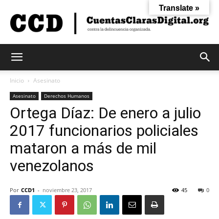
Translate »
Cuentas
Inicio
Asesinato
Asesinato
Derechos Humanos
Ortega Díaz: De enero a julio
Claras
2017 funcionarios policiales
mataron a más de mil
Digital
venezolanos
Por
CCD1
-
noviembre 23, 2017
45
0