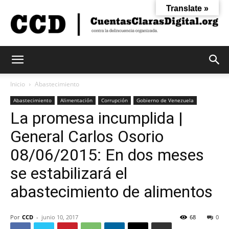
Translate »
Cuentas
Inicio
Abastecimiento
Abastecimiento
Alimentación
Corrupción
Gobierno de Venezuela
La promesa incumplida |
Claras
General Carlos Osorio
08/06/2015: En dos meses
Digital
se estabilizará el
abastecimiento de alimentos
Por
CCD
-
junio 10, 2017
68
0