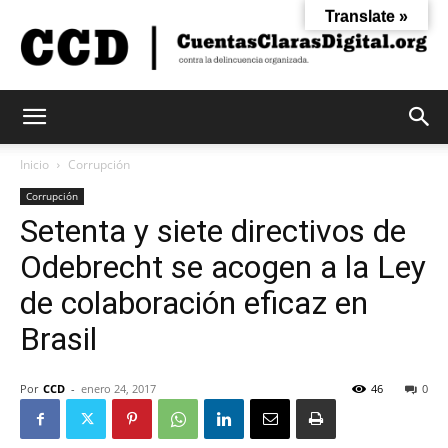
Translate »
Cuentas
Inicio
Corrupción
Corrupción
Setenta y siete directivos de
Claras
Odebrecht se acogen a la Ley
de colaboración eficaz en
Digital
Brasil
Por
CCD
-
enero 24, 2017
46
0