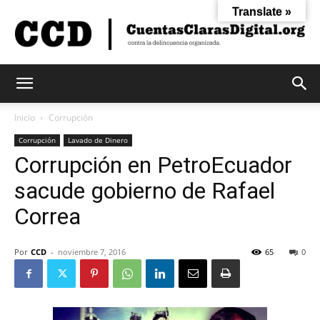
Translate »
Cuentas
Inicio
Corrupción
Corrupción
Lavado de Dinero
Corrupción en PetroEcuador
Claras
sacude gobierno de Rafael
Correa
Digital
Por
CCD
-
noviembre 7, 2016
65
0