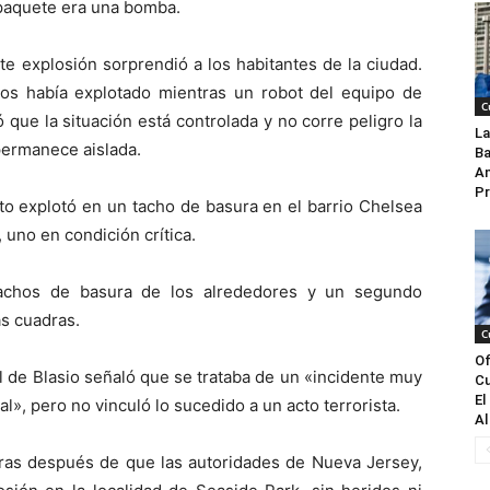
paquete era una bomba.
e explosión sorprendió a los habitantes de la ciudad.
vos había explotado mientras un robot del equipo de
C
ó que la situación está controlada y no corre peligro la
La
permanece aislada.
Ba
An
Pr
cto explotó en un tacho de basura en el barrio Chelsea
 uno en condición crítica.
tachos de basura de los alrededores y un segundo
as cuadras.
C
Of
ll de Blasio señaló que se trataba de un «incidente muy
Cu
El
al», pero no vinculó lo sucedido a un acto terrorista.
Al
ras después de que las autoridades de Nueva Jersey,