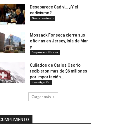
Desaparece Cadivi… ¿Y el
cadivismo?
Financiamiento
Mossack Fonseca cierra sus
oficinas en Jersey, Isla de Man
y...
Empresas offshore
Cuñados de Carlos Osorio
recibieron mas de $6 millones
por importación...
Investigación
Cargar más
CUMPLIMIENTO