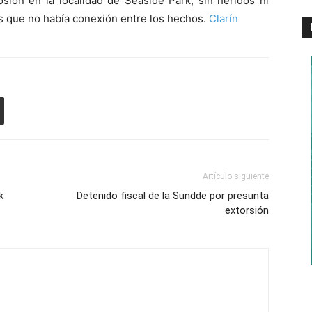
sión en la localidad de Seaside Park, sin heridos ni
s que no había conexión entre los hechos.
Clarín
Artículo siguiente
k
Detenido fiscal de la Sundde por presunta
extorsión