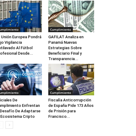
umplimiento
Cumplimiento
 Unión Europea Pondrá
GAFILAT Analiza en
jo Vigilancia
Panamá Nuevas
tilavado Al Fútbol
Estrategias Sobre
ofesional Desde...
Beneficiario Final y
Transparencia...
umplimiento
Cumplimiento
iciales De
Fiscalía Anticorrupción
mplimiento Enfrentan
de España Pide 173 Años
 Desafío De Adaptarse
de Prisión para
 Ecosistema Cripto
Francisco...