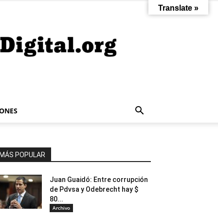
Translate »
IONES
MÁS POPULAR
Juan Guaidó: Entre corrupción
de Pdvsa y Odebrecht hay $
80...
Archivo