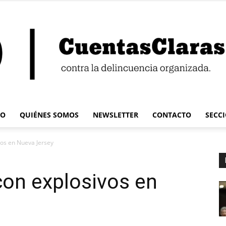
IO
QUIÉNES SOMOS
NEWSLETTER
CONTACTO
SECC
Cuentas
vos en Nueva Jersey
con explosivos en
Claras