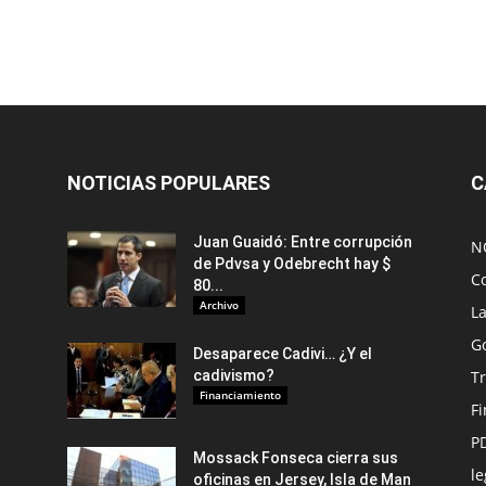
NOTICIAS POPULARES
C
Juan Guaidó: Entre corrupción
N
de Pdvsa y Odebrecht hay $
C
80...
Archivo
L
G
Desaparece Cadivi… ¿Y el
cadivismo?
Tr
Financiamiento
F
P
Mossack Fonseca cierra sus
le
oficinas en Jersey, Isla de Man