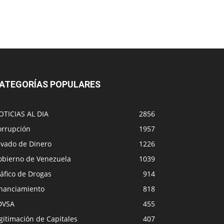
ATEGORÍAS POPULARES
OTICIAS AL DIA
2856
orrupción
1957
avado de Dinero
1226
obierno de Venezuela
1039
áfico de Drogas
914
inanciamiento
818
DVSA
455
gitimación de Capitales
407