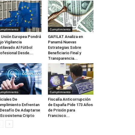
umplimiento
Cumplimiento
 Unión Europea Pondrá
GAFILAT Analiza en
jo Vigilancia
Panamá Nuevas
tilavado Al Fútbol
Estrategias Sobre
ofesional Desde...
Beneficiario Final y
Transparencia...
umplimiento
Cumplimiento
iciales De
Fiscalía Anticorrupción
mplimiento Enfrentan
de España Pide 173 Años
 Desafío De Adaptarse
de Prisión para
 Ecosistema Cripto
Francisco...