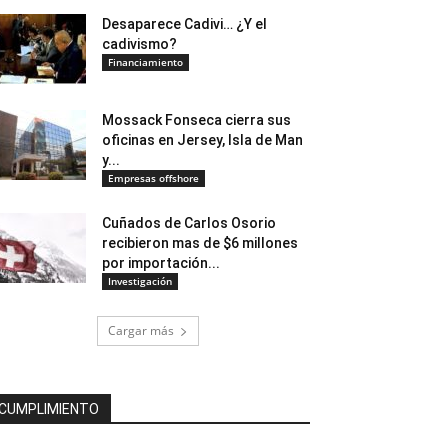
Desaparece Cadivi… ¿Y el
cadivismo?
Financiamiento
Mossack Fonseca cierra sus
oficinas en Jersey, Isla de Man
y...
Empresas offshore
Cuñados de Carlos Osorio
recibieron mas de $6 millones
por importación...
Investigación
Cargar más
CUMPLIMIENTO