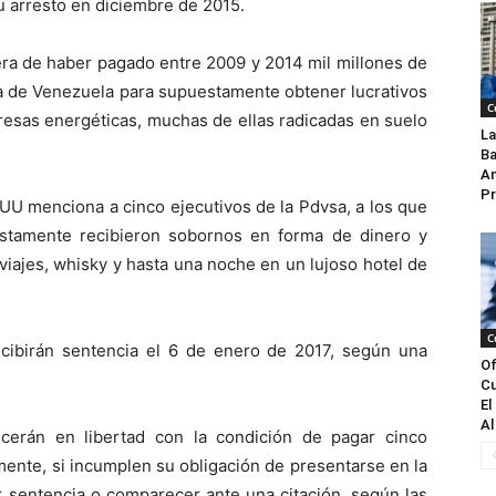
u arresto en diciembre de 2015.
era de haber pagado entre 2009 y 2014 mil millones de
ra de Venezuela para supuestamente obtener lucrativos
C
resas energéticas, muchas de ellas radicadas en suelo
La
Ba
An
Pr
 UU menciona a cinco ejecutivos de la Pdvsa, a los que
stamente recibieron sobornos en forma de dinero y
 viajes, whisky y hasta una noche en un lujoso hotel de
C
cibirán sentencia el 6 de enero de 2017, según una
Of
Cu
El
Al
cerán en libertad con la condición de pagar cinco
mente, si incumplen su obligación de presentarse en la
ir sentencia o comparecer ante una citación, según las