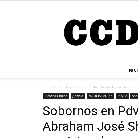
INIC
Inicio
Estados Unidos
Sobornos en Pdvsa: Roberto 
Estados Unidos
Justicia
NOTICIAS AL DIA
PDVSA
Sob
Sobornos en Pdv
Abraham José Shi