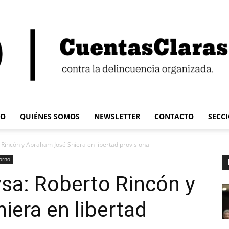
IO
QUIÉNES SOMOS
NEWSLETTER
CONTACTO
SECC
Cuentas
Rincón y Abraham José Shiera en libertad provisional
orno
sa: Roberto Rincón y
era en libertad
Claras