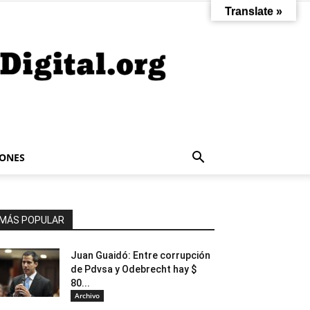
Translate »
IONES
MÁS POPULAR
Juan Guaidó: Entre corrupción
de Pdvsa y Odebrecht hay $
80...
Archivo