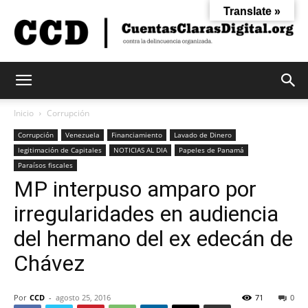
Translate »
Cuentas
Inicio
Corrupción
Corrupción
Venezuela
Financiamiento
Lavado de Dinero
legitimación de Capitales
NOTICIAS AL DIA
Papeles de Panamá
Claras
Paraísos fiscales
MP interpuso amparo por
irregularidades en audiencia
Digital
del hermano del ex edecán de
Chávez
Por
CCD
-
agosto 25, 2016
71
0