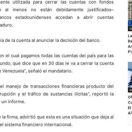
ente utilizada para cerrar las cuentas con fondos
e al menos no están debidamente justificados–
bancos estadounidenses accedan a abrir cuentas
aduro.
C
La
a de la cuenta al anunciar la decisión del banco.
Ba
An
Pr
on el cual pagamos todas las cuentas del país para las
ndo, que dice que en 30 días le va a cerrar la cuenta
e Venezuela”, señaló el mandatario.
 el manejo de transacciones financieras producto del
C
pción y el tráfico de sustancias ilícitas”, reportó la
Of
 un informe.
Cu
El
Al
la firma, advirtió que esta es una situación que deja al
l sistema financiero internacional.