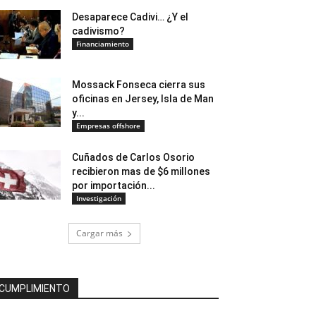
Desaparece Cadivi… ¿Y el
cadivismo?
Financiamiento
Mossack Fonseca cierra sus
oficinas en Jersey, Isla de Man
y...
Empresas offshore
Cuñados de Carlos Osorio
recibieron mas de $6 millones
por importación...
Investigación
Cargar más
CUMPLIMIENTO