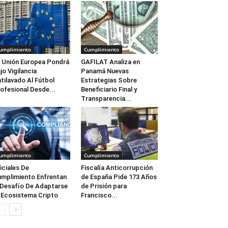
umplimiento
Cumplimiento
 Unión Europea Pondrá
GAFILAT Analiza en
jo Vigilancia
Panamá Nuevas
tilavado Al Fútbol
Estrategias Sobre
ofesional Desde...
Beneficiario Final y
Transparencia...
umplimiento
Cumplimiento
iciales De
Fiscalía Anticorrupción
mplimiento Enfrentan
de España Pide 173 Años
 Desafío De Adaptarse
de Prisión para
 Ecosistema Cripto
Francisco...