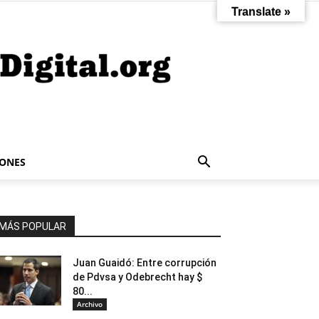
Translate »
IONES
MÁS POPULAR
Juan Guaidó: Entre corrupción
de Pdvsa y Odebrecht hay $
80...
Archivo