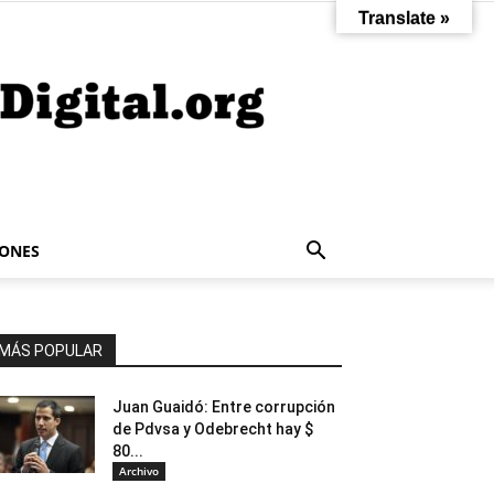
Translate »
IONES
MÁS POPULAR
Juan Guaidó: Entre corrupción
de Pdvsa y Odebrecht hay $
80...
Archivo