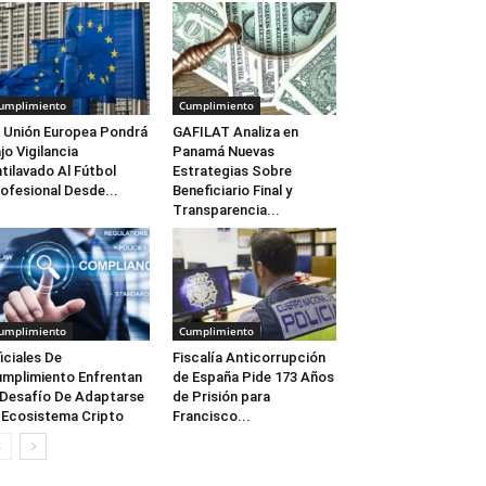
umplimiento
Cumplimiento
 Unión Europea Pondrá
GAFILAT Analiza en
jo Vigilancia
Panamá Nuevas
tilavado Al Fútbol
Estrategias Sobre
ofesional Desde...
Beneficiario Final y
Transparencia...
umplimiento
Cumplimiento
iciales De
Fiscalía Anticorrupción
mplimiento Enfrentan
de España Pide 173 Años
 Desafío De Adaptarse
de Prisión para
 Ecosistema Cripto
Francisco...