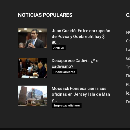
NOTICIAS POPULARES
C
Juan Guaidó: Entre corrupción
N
de Pdvsa y Odebrecht hay $
C
80...
Archivo
L
G
Desaparece Cadivi… ¿Y el
cadivismo?
Tr
Financiamiento
F
P
Mossack Fonseca cierra sus
le
oficinas en Jersey, Isla de Man
y...
De
Empresas offshore