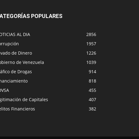
ATEGORÍAS POPULARES
OTICIAS AL DIA
2856
orrupción
1957
avado de Dinero
1226
obierno de Venezuela
1039
áfico de Drogas
914
inanciamiento
818
DVSA
455
gitimación de Capitales
407
litos Financieros
382