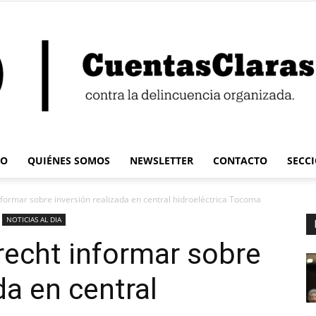
IO
QUIÉNES SOMOS
NEWSLETTER
CONTACTO
SECC
Cuentas
formar sobre inversión realizada en central hidroeléctrica Tocoma
NOTICIAS AL DIA
recht informar sobre
da en central
Claras