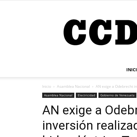
INIC
Inicio
Asamblea Nacional
AN exige a Odebrecht in
Asamblea Nacional
Electricidad
Gobierno de Venezuela
AN exige a Odeb
inversión realiza