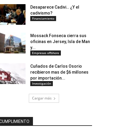
Desaparece Cadivi… ¿Y el
cadivismo?
Financiamiento
Mossack Fonseca cierra sus
oficinas en Jersey, Isla de Man
y...
Empresas offshore
Cuñados de Carlos Osorio
recibieron mas de $6 millones
por importación...
Investigación
Cargar más
CUMPLIMIENTO