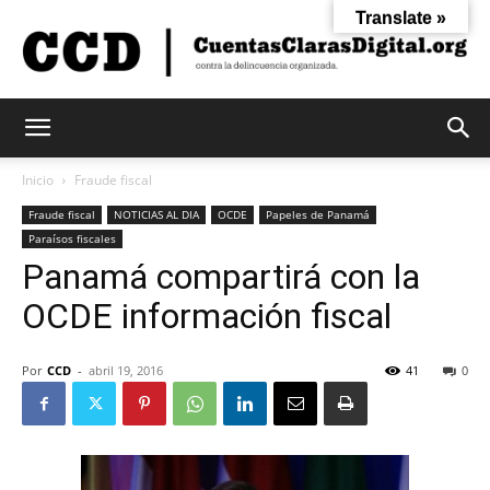
Translate »
Cuentas
Inicio
Fraude fiscal
Fraude fiscal
NOTICIAS AL DIA
OCDE
Papeles de Panamá
Paraísos fiscales
Claras
Panamá compartirá con la
OCDE información fiscal
Digital
Por
CCD
-
abril 19, 2016
41
0