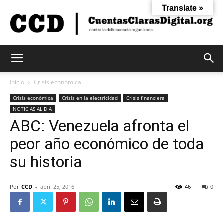
Translate »
Cuentas
Inicio
Crisis económica
Crisis económica
Crisis en la electricidad
Crisis financiera
NOTICIAS AL DIA
Claras
ABC: Venezuela afronta el
peor año económico de toda
Digital
su historia
Por
CCD
-
abril 25, 2016
46
0