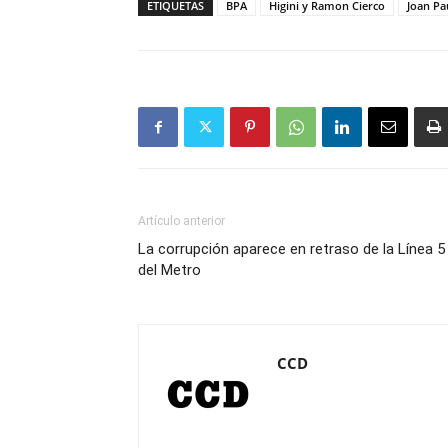
ETIQUETAS
BPA
Higini y Ramon Cierco
Joan Pa
Artículo anterior
La corrupción aparece en retraso de la Línea 5
del Metro
CCD