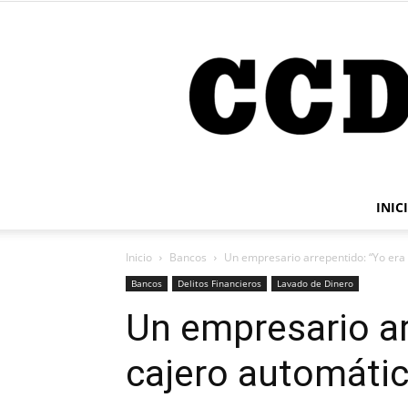
INIC
Inicio
Bancos
Un empresario arrepentido: “Yo era 
Bancos
Delitos Financieros
Lavado de Dinero
Un empresario ar
cajero automáti