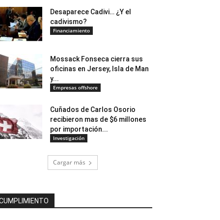
Desaparece Cadivi… ¿Y el
cadivismo?
Financiamiento
Mossack Fonseca cierra sus
oficinas en Jersey, Isla de Man
y...
Empresas offshore
Cuñados de Carlos Osorio
recibieron mas de $6 millones
por importación...
Investigación
Cargar más
CUMPLIMIENTO