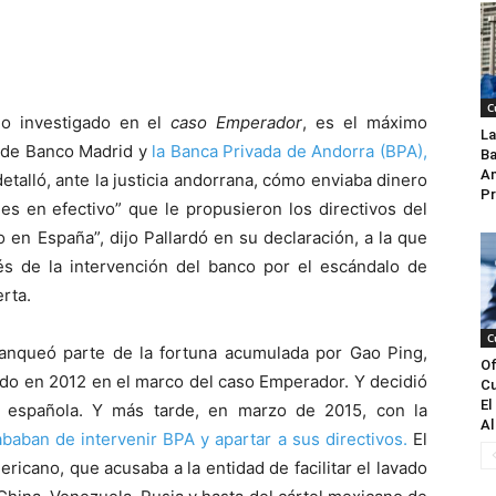
C
do investigado en el
caso Emperador
, es el máximo
La
 de Banco Madrid y
la Banca Privada de Andorra (BPA),
Ba
An
etalló, ante la justicia andorrana, cómo enviaba dinero
Pr
s en efectivo” que le propusieron los directivos del
 en España”, dijo Pallardó en su declaración, a la que
s de la intervención del banco por el escándalo de
rta.
C
anqueó parte de la fortuna acumulada por Gao Ping,
Of
ido en 2012 en el marco del caso Emperador. Y decidió
Cu
El
la española. Y más tarde, en marzo de 2015, con la
Al
baban de intervenir BPA y apartar a sus directivos.
El
icano, que acusaba a la entidad de facilitar el lavado