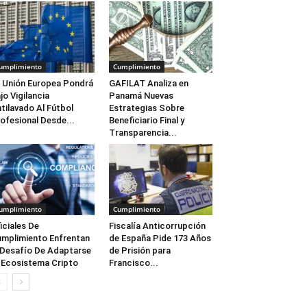
umplimiento
Cumplimiento
 Unión Europea Pondrá
GAFILAT Analiza en
jo Vigilancia
Panamá Nuevas
tilavado Al Fútbol
Estrategias Sobre
ofesional Desde...
Beneficiario Final y
Transparencia...
umplimiento
Cumplimiento
iciales De
Fiscalía Anticorrupción
mplimiento Enfrentan
de España Pide 173 Años
 Desafío De Adaptarse
de Prisión para
 Ecosistema Cripto
Francisco...