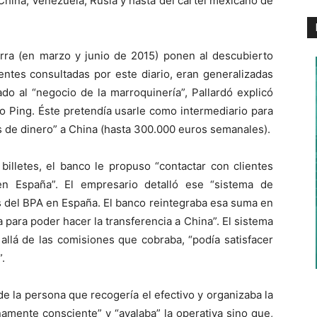
China, Venezuela, Rusia y hasta del cártel mexicano de
rra (en marzo y junio de 2015) ponen al descubierto
entes consultadas por este diario, eran generalizadas
do al “negocio de la marroquinería”, Pallardó explicó
 Ping. Éste pretendía usarle como intermediario para
s de dinero” a China (hasta 300.000 euros semanales).
billetes, el banco le propuso “contactar con clientes
en España”. El empresario detalló ese “sistema de
s del BPA en España. El banco reintegraba esa suma en
ía para poder hacer la transferencia a China”. El sistema
allá de las comisiones que cobraba, “podía satisfacer
.
 de la persona que recogería el efectivo y organizaba la
amente consciente” y “avalaba” la operativa sino que,