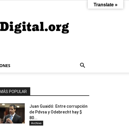
Translate »
IONES
MÁS POPULAR
Juan Guaidó: Entre corrupción
de Pdvsa y Odebrecht hay $
80...
Archivo