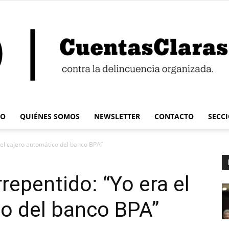
IO
QUIÉNES SOMOS
NEWSLETTER
CONTACTO
SECC
Cuentas
el cajero automático del banco BPA”
repentido: “Yo era el
co del banco BPA”
Claras