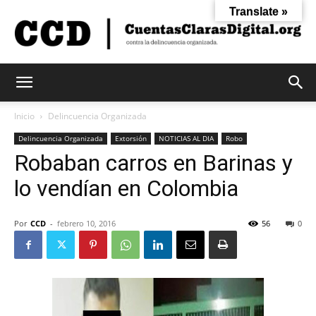
Translate »
Cuentas
Inicio
Delincuencia Organizada
Delincuencia Organizada
Extorsión
NOTICIAS AL DIA
Robo
Robaban carros en Barinas y
Claras
lo vendían en Colombia
Digital
Por
CCD
-
febrero 10, 2016
56
0