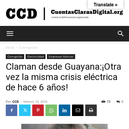
Translate »
Cuentas
Inicio
Corrupción
Corrupción
Electricidad
Empresas básicas
Claman desde Guayana:¡Otra
Claras
vez la misma crisis eléctrica
de hace 6 años!
Digital
Por
CCD
-
febrero 10, 2016
73
0