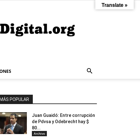
Translate »
IONES
MÁS POPULAR
Juan Guaidó: Entre corrupción
de Pdvsa y Odebrecht hay $
80...
Archivo