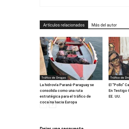
Artículos relacionados
Más del autor
Tráfico de Drogas
Tráfico de Dr
La hidrovía Paraná-Paraguay se
El “Pollo” C
consolida como una ruta
En Testigo 
estratégica para el tráfico de
EE. UU.
cocaína hacia Europa
Dejar una respuesta