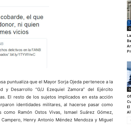
C
La
Ba
An
Pr
nsa puntualiza que el Mayor Sorja Ojeda pertenece a la
d y Desarrollo “G/J Ezequiel Zamora” del Ejército
C
as. El resto de los sujetos implicados en esta acción
Of
Cu
urparon identidades militares, al hacerse pasar como
El
ados como Ramón Ostos Vivas, Ismael Suárez Gómez,
Al
to Campero, Henry Antonio Méndez Mendoza y Miguel