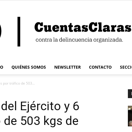
IO
QUIÉNES SOMOS
NEWSLETTER
CONTACTO
SECC
Cuentas
s por tráfico de 503...
del Ejército y 6
co de 503 kgs de
Claras