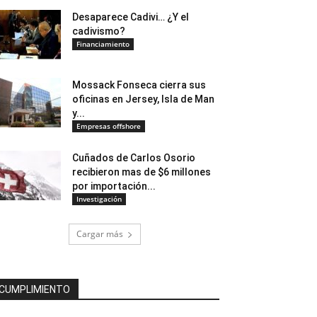
Desaparece Cadivi… ¿Y el
cadivismo?
Financiamiento
Mossack Fonseca cierra sus
oficinas en Jersey, Isla de Man
y...
Empresas offshore
Cuñados de Carlos Osorio
recibieron mas de $6 millones
por importación...
Investigación
Cargar más
CUMPLIMIENTO