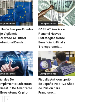
umplimiento
Cumplimiento
 Unión Europea Pondrá
GAFILAT Analiza en
jo Vigilancia
Panamá Nuevas
tilavado Al Fútbol
Estrategias Sobre
ofesional Desde...
Beneficiario Final y
Transparencia...
umplimiento
Cumplimiento
iciales De
Fiscalía Anticorrupción
mplimiento Enfrentan
de España Pide 173 Años
 Desafío De Adaptarse
de Prisión para
 Ecosistema Cripto
Francisco...