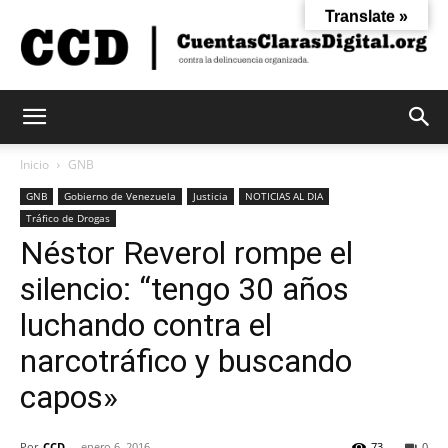
Translate »
Cuentas
Inicio
GNB
GNB
Gobierno de Venezuela
Justicia
NOTICIAS AL DIA
Tráfico de Drogas
Claras
Néstor Reverol rompe el
silencio: “tengo 30 años
Digital
luchando contra el
narcotráfico y buscando
capos»
Por
CCD
-
enero 6, 2016
73
0