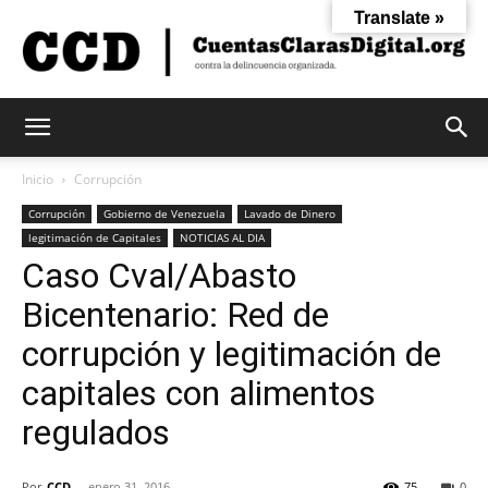
Translate »
Cuentas
Inicio
Corrupción
Corrupción
Gobierno de Venezuela
Lavado de Dinero
legitimación de Capitales
NOTICIAS AL DIA
Claras
Caso Cval/Abasto
Bicentenario: Red de
Digital
corrupción y legitimación de
capitales con alimentos
regulados
Por
CCD
-
enero 31, 2016
75
0