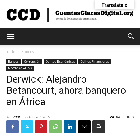
Translate »
Cuentas
Inicio
Bancos
Bancos
Corrupción
Delitos Económicos
Delitos Financieros
NOTICIAS AL DIA
Claras
Derwick: Alejandro
Betancourt, ahora banquero
Digital
en África
Por
CCD
-
octubre 2, 2015
99
0