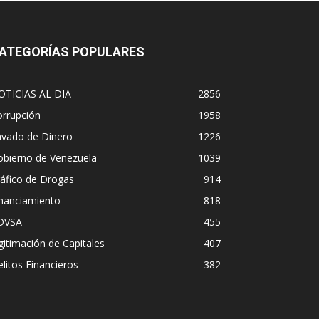
ATEGORÍAS POPULARES
OTICIAS AL DIA
2856
orrupción
1958
avado de Dinero
1226
obierno de Venezuela
1039
áfico de Drogas
914
inanciamiento
818
DVSA
455
gitimación de Capitales
407
litos Financieros
382