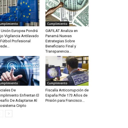
umplimiento
Cumplimiento
 Unión Europea Pondrá
GAFILAT Analiza en
jo Vigilancia Antilavado
Panamá Nuevas
 Fútbol Profesional
Estrategias Sobre
sde...
Beneficiario Final y
Transparencia...
umplimiento
Cumplimiento
iciales De
Fiscalía Anticorrupción de
mplimiento Enfrentan El
España Pide 173 Años de
safío De Adaptarse Al
Prisión para Francisco...
osistema Cripto