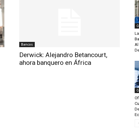
C
La
Ba
Bancos
Al
De
Derwick: Alejandro Betancourt,
ahora banquero en África
C
Of
Cu
De
Ec