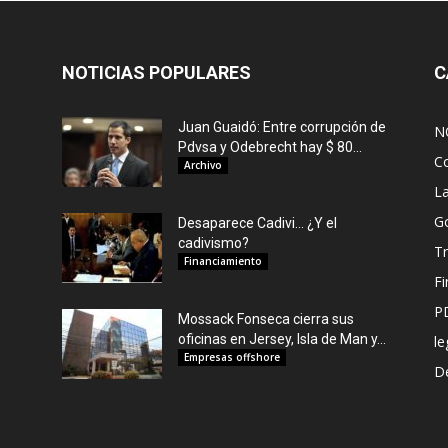
NOTICIAS POPULARES
C
Juan Guaidó: Entre corrupción de
N
Pdvsa y Odebrecht hay $ 80...
C
Archivo
L
G
Desaparece Cadivi… ¿Y el
cadivismo?
Tr
Financiamiento
F
P
Mossack Fonseca cierra sus
oficinas en Jersey, Isla de Man y...
le
Empresas offshore
De