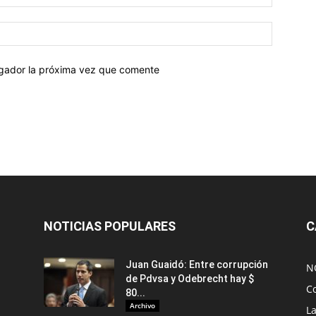
egador la próxima vez que comente
NOTICIAS POPULARES
C
Juan Guaidó: Entre corrupción
N
de Pdvsa y Odebrecht hay $
C
80...
Archivo
L