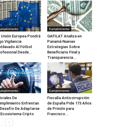
umplimiento
Cumplimiento
 Unión Europea Pondrá
GAFILAT Analiza en
jo Vigilancia
Panamá Nuevas
tilavado Al Fútbol
Estrategias Sobre
ofesional Desde...
Beneficiario Final y
Transparencia...
umplimiento
Cumplimiento
iciales De
Fiscalía Anticorrupción
mplimiento Enfrentan
de España Pide 173 Años
 Desafío De Adaptarse
de Prisión para
 Ecosistema Cripto
Francisco...