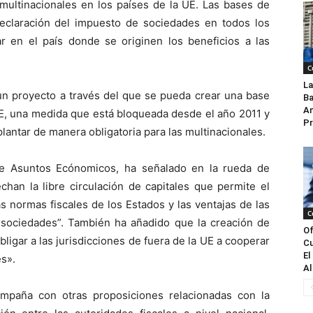
multinacionales en los países de la UE. Las bases de
eclaración del impuesto de sociedades en todos los
ar en el país donde se originen los beneficios a las
C
La
 un proyecto a través del que se pueda crear una base
Ba
An
E, una medida que está bloqueada desde el año 2011 y
Pr
plantar de manera obligatoria para las multinacionales.
de Asuntos Ecónomicos, ha señalado en la rueda de
han la libre circulación de capitales que permite el
as normas fiscales de los Estados y las ventajas de las
C
 sociedades”. También ha añadido que la creación de
Of
bligar a las jurisdicciones de fuera de la UE a cooperar
Cu
El
es».
Al
ompaña con otras proposiciones relacionadas con la