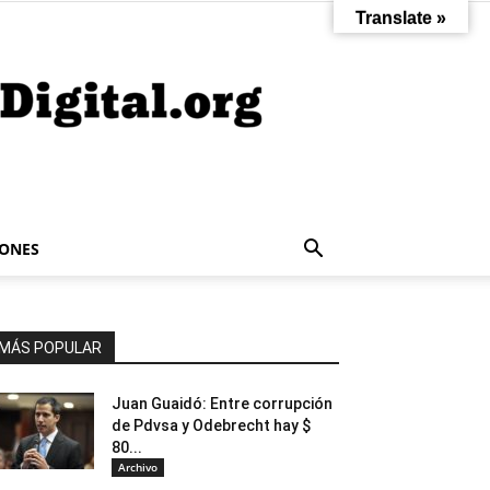
Translate »
IONES
MÁS POPULAR
Juan Guaidó: Entre corrupción
de Pdvsa y Odebrecht hay $
80...
Archivo