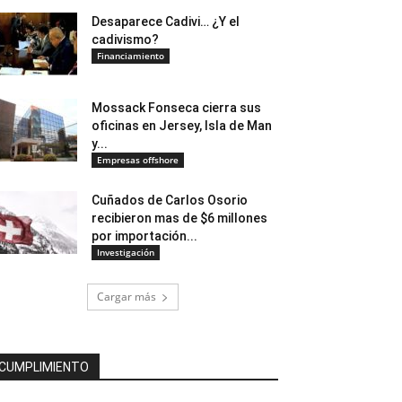
Desaparece Cadivi… ¿Y el
cadivismo?
Financiamiento
Mossack Fonseca cierra sus
oficinas en Jersey, Isla de Man
y...
Empresas offshore
Cuñados de Carlos Osorio
recibieron mas de $6 millones
por importación...
Investigación
Cargar más
CUMPLIMIENTO