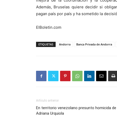
mejora de la coordinación y la cooperaci
Además, Bruselas quiere decidir si oblig
pagan país por país y ha sometido la decisió
ElBoletin.com
ETIQUETAS
Andorra
Banca Privada de Andorra
Artículo anterior
En territorio venezolano presunto homicida de
Adriana Urquiola