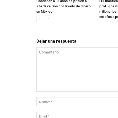
Condenan a 15 años de prisión a
FBI mantien
Zhenli Ye Gon por lavado de dinero
prófugos vi
en México
millonarios,
estafas a p
Dejar una respuesta