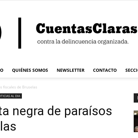
IO
QUIÉNES SOMOS
NEWSLETTER
CONTACTO
SECC
Cuentas
os fiscales de Bruselas
TICIAS AL DIA
sta negra de paraísos
las
Claras