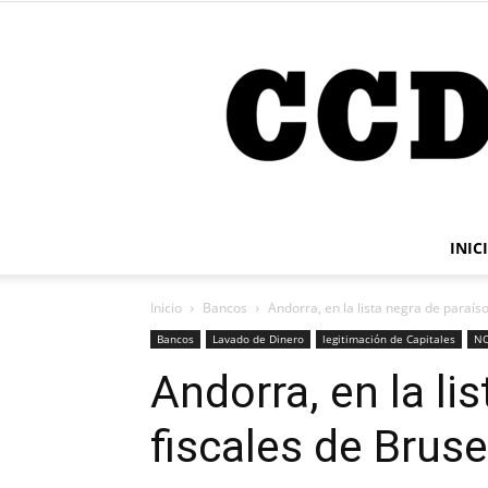
INIC
Inicio
Bancos
Andorra, en la lista negra de paraís
Bancos
Lavado de Dinero
legitimación de Capitales
NO
Andorra, en la li
fiscales de Bruse