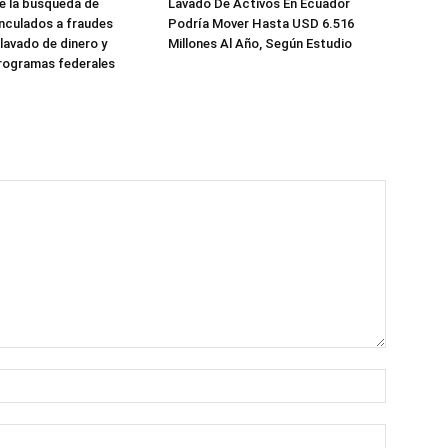
e la búsqueda de
Lavado De Activos En Ecuador
nculados a fraudes
Podría Mover Hasta USD 6.516
 lavado de dinero y
Millones Al Año, Según Estudio
rogramas federales