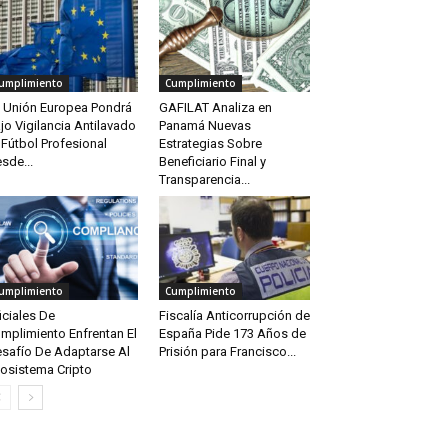
umplimiento
Cumplimiento
 Unión Europea Pondrá
GAFILAT Analiza en
jo Vigilancia Antilavado
Panamá Nuevas
 Fútbol Profesional
Estrategias Sobre
sde...
Beneficiario Final y
Transparencia...
umplimiento
Cumplimiento
iciales De
Fiscalía Anticorrupción de
mplimiento Enfrentan El
España Pide 173 Años de
safío De Adaptarse Al
Prisión para Francisco...
osistema Cripto