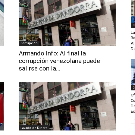
C
La
Ba
Corrupción
Al
De
Armando Info: Al final la
corrupción venezolana puede
salirse con la...
C
Of
Cu
De
Ec
Lavado de Dinero