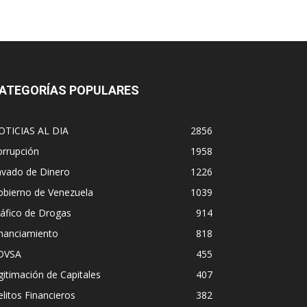
ATEGORÍAS POPULARES
OTICIAS AL DIA
2856
orrupción
1958
avado de Dinero
1226
obierno de Venezuela
1039
áfico de Drogas
914
inanciamiento
818
DVSA
455
gitimación de Capitales
407
litos Financieros
382