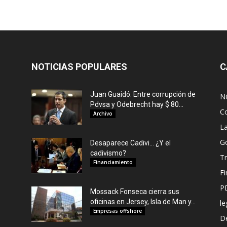
NOTICIAS POPULARES
C
Juan Guaidó: Entre corrupción de
N
Pdvsa y Odebrecht hay $ 80...
C
Archivo
L
G
Desaparece Cadivi… ¿Y el
cadivismo?
Tr
Financiamiento
F
P
Mossack Fonseca cierra sus
oficinas en Jersey, Isla de Man y...
le
Empresas offshore
De