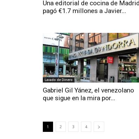
Una editorial de cocina de Madri
pagó €1.7 millones a Javier...
Lavado de Dinero
Gabriel Gil Yánez, el venezolano
que sigue en la mira por...
1
2
3
4