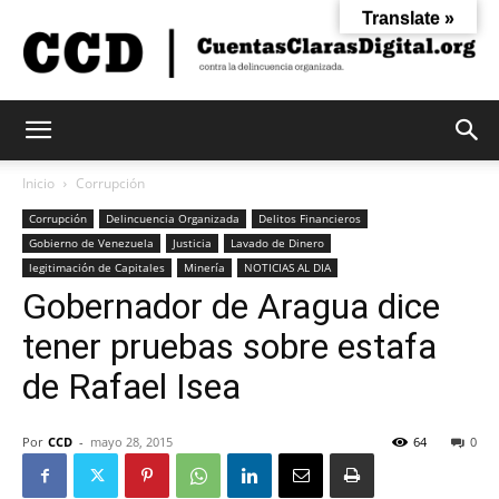
Translate »
Cuentas
Inicio
Corrupción
Corrupción
Delincuencia Organizada
Delitos Financieros
Gobierno de Venezuela
Justicia
Lavado de Dinero
Claras
legitimación de Capitales
Minería
NOTICIAS AL DIA
Gobernador de Aragua dice
tener pruebas sobre estafa
Digital
de Rafael Isea
Por
CCD
-
mayo 28, 2015
64
0