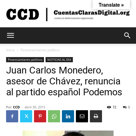
Translate »
Cuentas
Inicio
Financiamiento político
Financiamiento político
NOTICIAS AL DIA
Juan Carlos Monedero,
Claras
asesor de Chávez, renuncia
al partido español Podemos
Digital
Por
CCD
-
abril 30, 2015
72
0