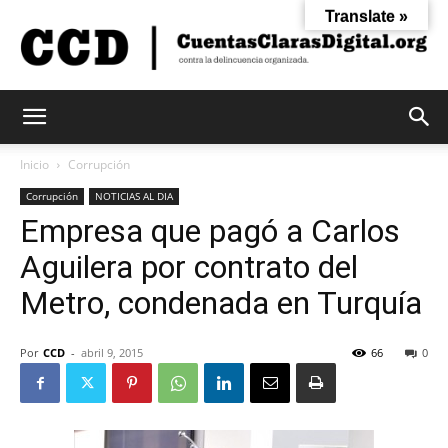
Translate »
Cuentas
Inicio
Corrupción
Corrupción
NOTICIAS AL DIA
Empresa que pagó a Carlos
Claras
Aguilera por contrato del
Metro, condenada en Turquía
Digital
Por
CCD
-
abril 9, 2015
66
0