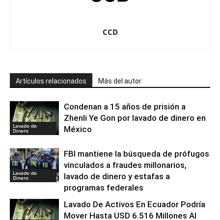
CCD
Artículos relacionados
Más del autor
Condenan a 15 años de prisión a
Zhenli Ye Gon por lavado de dinero en
Lavado de
México
Dinero
FBI mantiene la búsqueda de prófugos
vinculados a fraudes millonarios,
Lavado de
lavado de dinero y estafas a
Dinero
programas federales
Lavado De Activos En Ecuador Podría
Mover Hasta USD 6.516 Millones Al