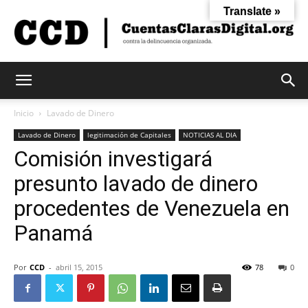
Translate »
Cuentas
Inicio
Lavado de Dinero
Lavado de Dinero
legitimación de Capitales
NOTICIAS AL DIA
Comisión investigará
Claras
presunto lavado de dinero
procedentes de Venezuela en
Digital
Panamá
Por
CCD
-
abril 15, 2015
78
0