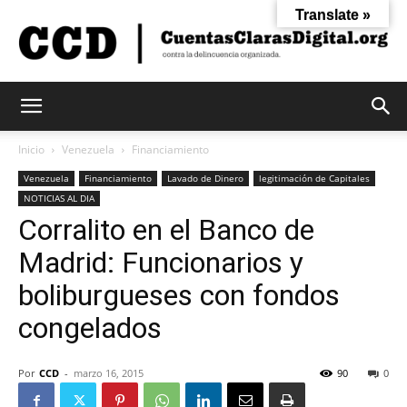
Translate »
Cuentas
Inicio
Venezuela
Financiamiento
Venezuela
Financiamiento
Lavado de Dinero
legitimación de Capitales
NOTICIAS AL DIA
Claras
Corralito en el Banco de
Madrid: Funcionarios y
Digital
boliburgueses con fondos
congelados
Por
CCD
-
marzo 16, 2015
90
0