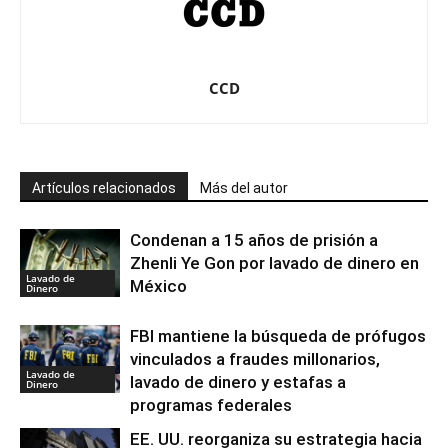
CCD
Artículos relacionados
Más del autor
Condenan a 15 años de prisión a
Zhenli Ye Gon por lavado de dinero en
Lavado de
México
Dinero
FBI mantiene la búsqueda de prófugos
vinculados a fraudes millonarios,
Lavado de
lavado de dinero y estafas a
Dinero
programas federales
EE. UU. reorganiza su estrategia hacia