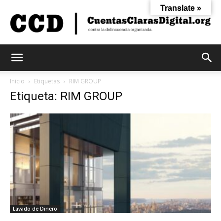
Translate »
Cuentas
Inicio
Etiquetas
RIM GROUP
Etiqueta: RIM GROUP
Claras
Digital
Lavado de Dinero