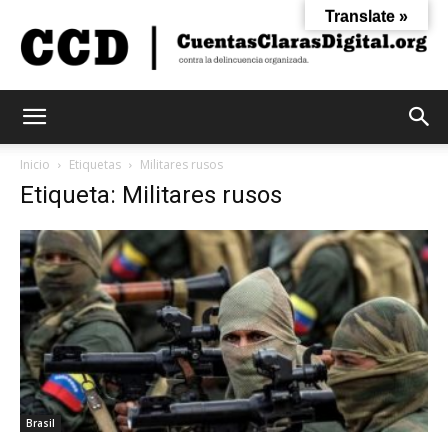
Translate »
Cuentas
Inicio
Etiquetas
Militares rusos
Etiqueta: Militares rusos
Claras
Digital
Brasil