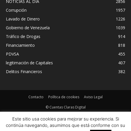
NOTICIAS AL DIA
2856
Corrupción
1957
Lavado de Dinero
1226
Gobierno de Venezuela
1039
Tráfico de Drogas
914
Financiamiento
818
PDVSA
455
legitimación de Capitales
407
Delitos Financieros
382
Contacto
Política de cookies
Aviso Legal
© Cuentas Claras Digital
Este sitio usa cookies para mejorar su experiencia. Si
continúa navegando, asumimos que está conforme con su