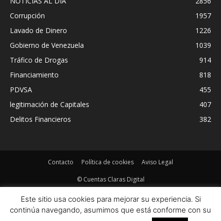
NOTICIAS AL DIA
2856
Corrupción
1957
Lavado de Dinero
1226
Gobierno de Venezuela
1039
Tráfico de Drogas
914
Financiamiento
818
PDVSA
455
legitimación de Capitales
407
Delitos Financieros
382
Contacto
Política de cookies
Aviso Legal
© Cuentas Claras Digital
Este sitio usa cookies para mejorar su experiencia. Si
continúa navegando, asumimos que está conforme con su