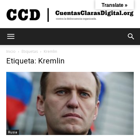
Translate »
Cuentas
Inicio
Etiquetas
Kremlin
Etiqueta: Kremlin
Claras
Digital
Rusia