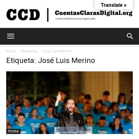
Translate »
Cuentas
Inicio
Etiquetas
José Luis Merino
Etiqueta: José Luis Merino
Claras
Digital
PDVSA