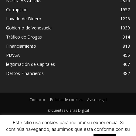
NOTICIAS AL DIA
2856
Corrupción
1957
Lavado de Dinero
1226
Gobierno de Venezuela
1039
Tráfico de Drogas
914
Financiamiento
818
PDVSA
455
legitimación de Capitales
407
Delitos Financieros
382
Contacto
Política de cookies
Aviso Legal
© Cuentas Claras Digital
Este sitio usa cookies para mejorar su experiencia. Si
continúa navegando, asumimos que está conforme con su