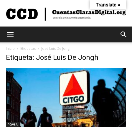
Translate »
Cuentas
Inicio
Etiquetas
José Luis De Jongh
Etiqueta: José Luis De Jongh
Claras
Digital
PDVSA