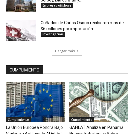
Jersey, Isla de Man y...
Empresas offshore
Cuñados de Carlos Osorio recibieron mas de
$6 millones por importación...
Investigación
Cargar más
CUMPLIMIENTO
Cumplimiento
Cumplimiento
La Unión Europea Pondrá Bajo
GAFILAT Analiza en Panamá
Vigilancia Antilavado Al Fútbol
Nuevas Estrategias Sobre