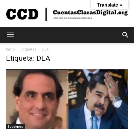
Translate »
Cuentas
Inicio
Etiquetas
DEA
Etiqueta: DEA
Claras
Digital
Sobornos