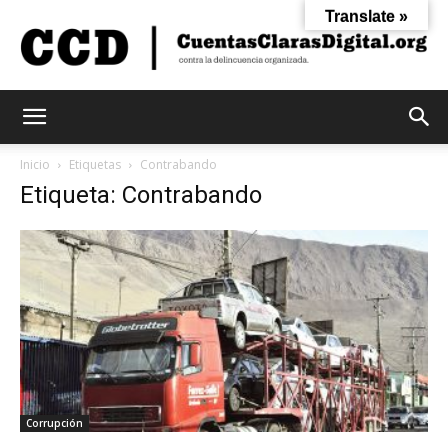
Translate »
Cuentas
Inicio
Etiquetas
Contrabando
Etiqueta: Contrabando
Claras
Digital
Corrupción