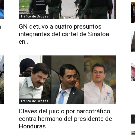
Tráfico de Drogas
Digital
a
GN detuvo a cuatro presuntos
integrantes del cártel de Sinaloa
en...
Tráfico de Drogas
Claves del juicio por narcotráfico
contra hermano del presidente de
Honduras