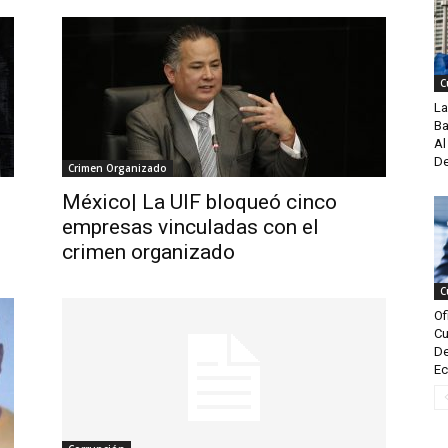
C
La
Ba
Al
De
Crimen Organizado
México| La UIF bloqueó cinco
empresas vinculadas con el
crimen organizado
C
Of
Cu
De
Ec