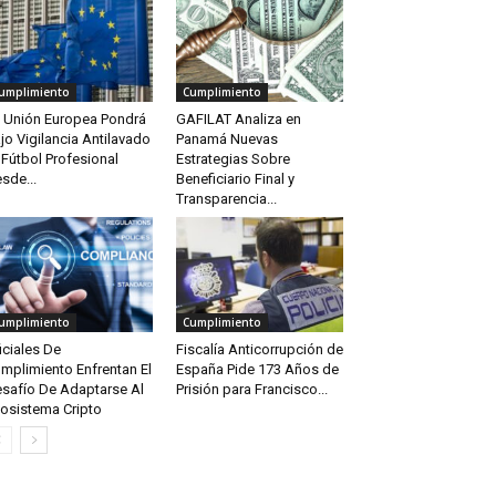
umplimiento
Cumplimiento
 Unión Europea Pondrá
GAFILAT Analiza en
jo Vigilancia Antilavado
Panamá Nuevas
 Fútbol Profesional
Estrategias Sobre
sde...
Beneficiario Final y
Transparencia...
umplimiento
Cumplimiento
iciales De
Fiscalía Anticorrupción de
mplimiento Enfrentan El
España Pide 173 Años de
safío De Adaptarse Al
Prisión para Francisco...
osistema Cripto