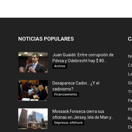
NOTICIAS POPULARES
C
Juan Guaidó: Entre corrupción de
N
Pdvsa y Odebrecht hay $ 80...
C
Archivo
L
G
Desaparece Cadivi… ¿Y el
cadivismo?
Tr
Financiamiento
F
P
Mossack Fonseca cierra sus
oficinas en Jersey, Isla de Man y...
le
Empresas offshore
De