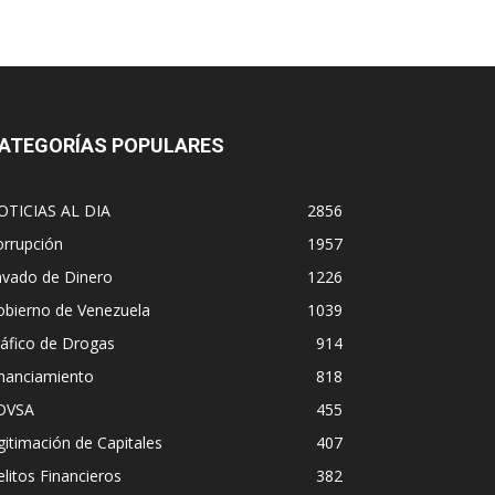
ATEGORÍAS POPULARES
OTICIAS AL DIA
2856
orrupción
1957
avado de Dinero
1226
obierno de Venezuela
1039
áfico de Drogas
914
inanciamiento
818
DVSA
455
gitimación de Capitales
407
litos Financieros
382