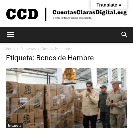
Translate »
Cuentas
Inicio
Etiquetas
Bonos de Hambre
Etiqueta: Bonos de Hambre
Claras
Digital
Encuesta