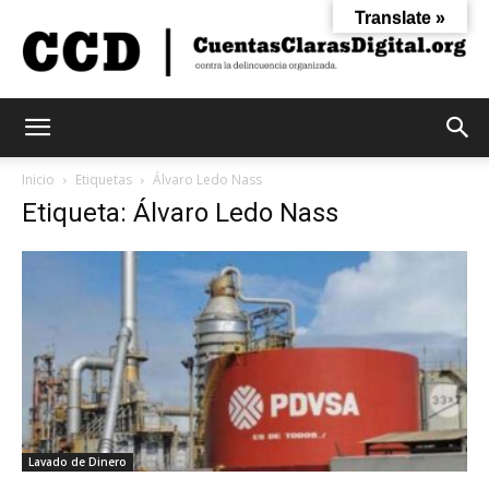
Translate »
Cuentas
Inicio
Etiquetas
Álvaro Ledo Nass
Etiqueta: Álvaro Ledo Nass
Claras
Digital
Lavado de Dinero