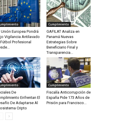
umplimiento
Cumplimiento
 Unión Europea Pondrá
GAFILAT Analiza en
jo Vigilancia Antilavado
Panamá Nuevas
 Fútbol Profesional
Estrategias Sobre
sde...
Beneficiario Final y
Transparencia...
umplimiento
Cumplimiento
iciales De
Fiscalía Anticorrupción de
mplimiento Enfrentan El
España Pide 173 Años de
safío De Adaptarse Al
Prisión para Francisco...
osistema Cripto