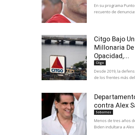
En su programa Punto y
recuento de denuncias
Citgo Bajo Un
Millonaria De
Opacidad,...
Citgo
Desde 2019, la defensa
de los frentes más deli
Departamento 
contra Alex Sa
Sobornos
Menos de tres años d
Biden indultara a Alex