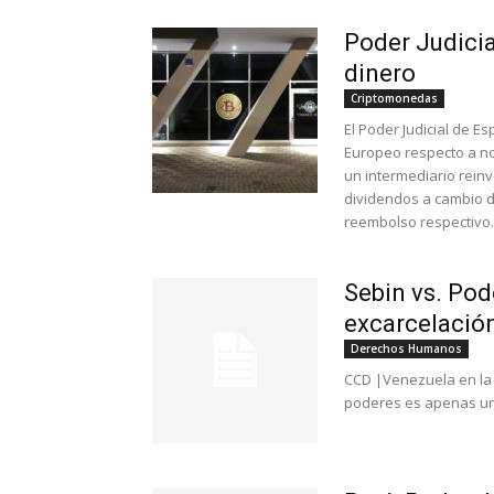
Poder Judicia
dinero
Criptomonedas
El Poder Judicial de E
Europeo respecto a no
un intermediario reinv
dividendos a cambio de
reembolso respectivo.
Sebin vs. Pod
excarcelació
Derechos Humanos
CCD |Venezuela en la 
poderes es apenas una 