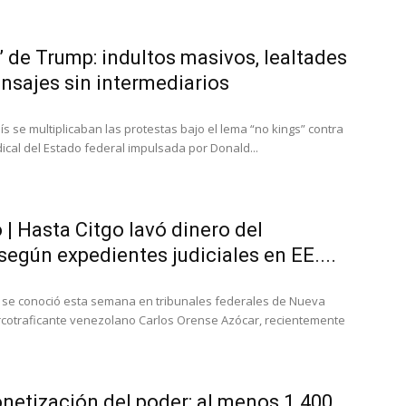
l” de Trump: indultos masivos, lealtades
ensajes sin intermediarios
ís se multiplicaban las protestas bajo el lema “no kings” contra
dical del Estado federal impulsada por Donald...
| Hasta Citgo lavó dinero del
 según expedientes judiciales en EE....
 se conoció esta semana en tribunales federales de Nueva
rcotraficante venezolano Carlos Orense Azócar, recientemente
netización del poder: al menos 1.400