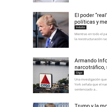
El poder “rea
políticas y m
Indulto
Mientras en todo el pa
la reestructuración ra
Armando Info 
narcotráfico,
Citgo
Una investigación que
York señala que el na
sentenciado a...
Trump y la mo