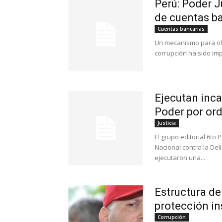
Perú: Poder J
de cuentas b
Cuentas bancarias
Un mecanismo para ofr
corrupción ha sido imp
Ejecutan inca
Poder por ord
Justicia
El grupo editorial 6to
Nacional contra la De
ejecutaron una...
Estructura de
protección ins
Corrupción