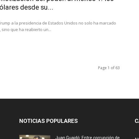
ólares desde su...
Trump a la presidencia de Estados Unidos no solo ha marcado
o, sino que ha reabierto un...
Page 1 of 63
NOTICIAS POPULARES
C
Juan Guaidó: Entre corrupción de