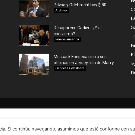
N
Pdvsa y Odebrecht hay $ 80...
C
Archivo
L
G
Desaparece Cadivi… ¿Y el
cadivismo?
Tr
Financiamiento
F
P
Mossack Fonseca cierra sus
oficinas en Jersey, Isla de Man y...
le
Empresas offshore
De
encia. Si continúa navegando, asumimos que está conforme con s