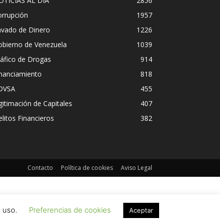
OTICIAS AL DIA
2856
orrupción
1957
avado de Dinero
1226
obierno de Venezuela
1039
áfico de Drogas
914
inanciamiento
818
DVSA
455
gitimación de Capitales
407
litos Financieros
382
Contacto
Política de cookies
Aviso Legal
u uso.
Preferencias de cookies
Aceptar