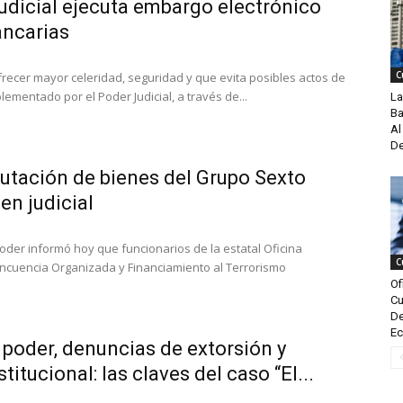
udicial ejecuta embargo electrónico
ancarias
C
ecer mayor celeridad, seguridad y que evita posibles actos de
lementado por el Poder Judicial, a través de...
La
Ba
Al
De
utación de bienes del Grupo Sexto
en judicial
 Poder informó hoy que funcionarios de la estatal Oficina
C
lincuencia Organizada y Financiamiento al Terrorismo
Of
Cu
De
Ec
 poder, denuncias de extorsión y
titucional: las claves del caso “El...