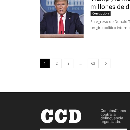
millones de d
Corrupción
El regreso de Donald 
un giro político intern
...
1
2
3
63