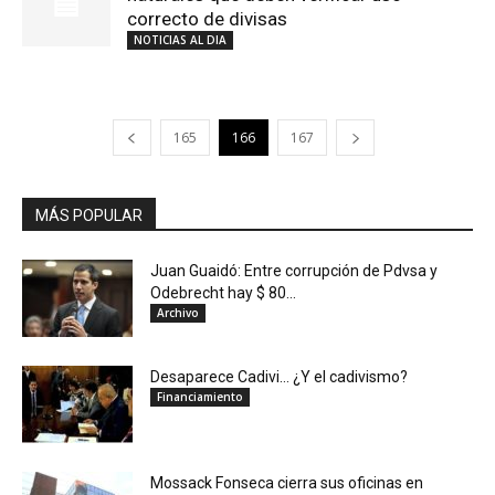
correcto de divisas
NOTICIAS AL DIA
165
166
167
MÁS POPULAR
Juan Guaidó: Entre corrupción de Pdvsa y
Odebrecht hay $ 80...
Archivo
Desaparece Cadivi… ¿Y el cadivismo?
Financiamiento
Mossack Fonseca cierra sus oficinas en