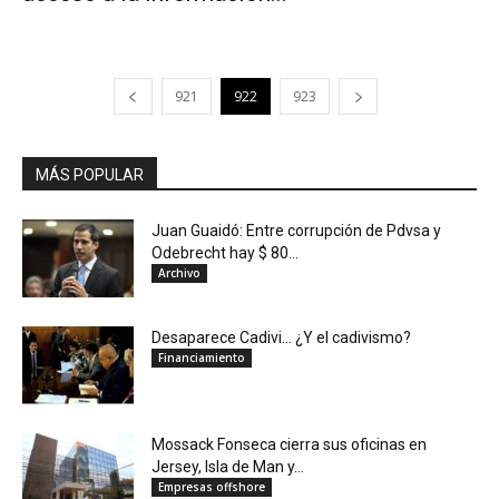
921
922
923
MÁS POPULAR
Juan Guaidó: Entre corrupción de Pdvsa y
Odebrecht hay $ 80...
Archivo
Desaparece Cadivi… ¿Y el cadivismo?
Financiamiento
Mossack Fonseca cierra sus oficinas en
Jersey, Isla de Man y...
Empresas offshore