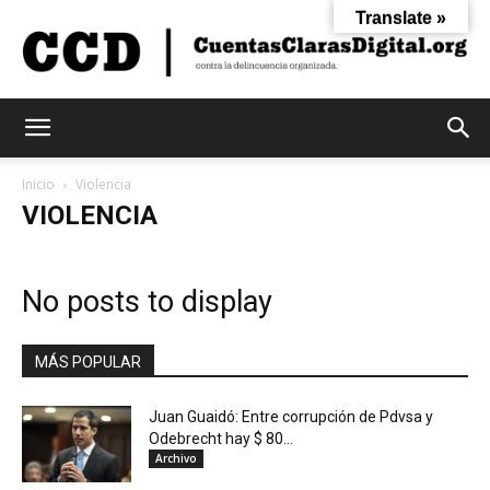
Translate »
Cuentas
Inicio
Violencia
VIOLENCIA
Claras
No posts to display
Digital
MÁS POPULAR
Juan Guaidó: Entre corrupción de Pdvsa y
Odebrecht hay $ 80...
Archivo