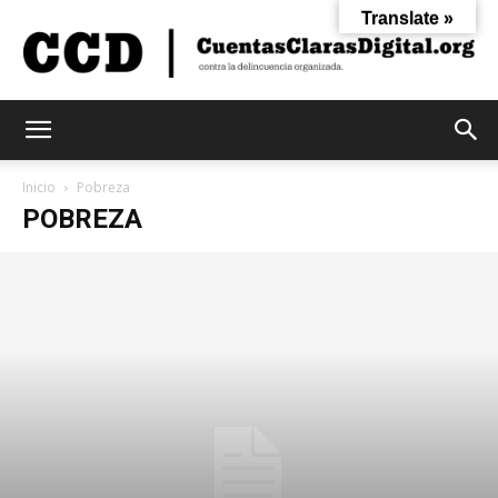
Translate »
Cuentas
Inicio
Pobreza
POBREZA
Claras
Digital